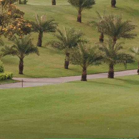
27 lỗ
36 lỗ
54 lỗ