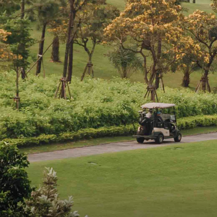
Số lỗ:
9 lỗ
18 lỗ