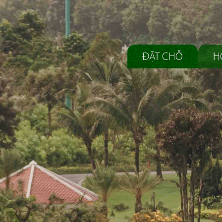
ĐẶT CHỖ
H
Số lượng người chơi