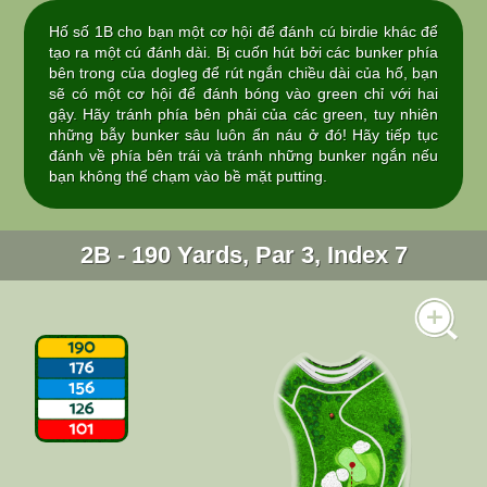
Hố số 1B cho bạn một cơ hội để đánh cú birdie khác để
tạo ra một cú đánh dài. Bị cuốn hút bởi các bunker phía
bên trong của dogleg để rút ngắn chiều dài của hố, bạn
sẽ có một cơ hội để đánh bóng vào green chỉ với hai
gậy. Hãy tránh phía bên phải của các green, tuy nhiên
những bẫy bunker sâu luôn ẩn náu ở đó! Hãy tiếp tục
đánh về phía bên trái và tránh những bunker ngắn nếu
bạn không thể chạm vào bề mặt putting.
2B - 190 Yards, Par 3, Index 7