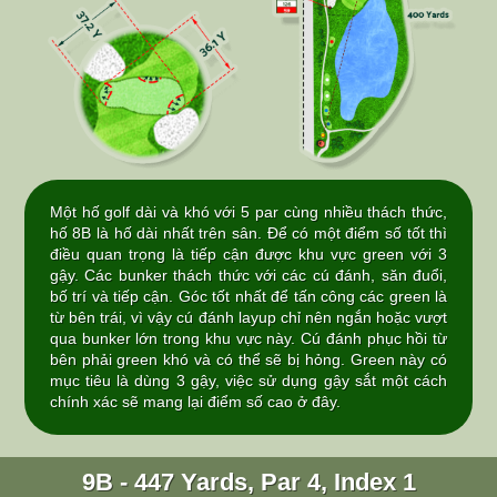
Một hố golf dài và khó với 5 par cùng nhiều thách thức,
hố 8B là hố dài nhất trên sân. Để có một điểm số tốt thì
điều quan trọng là tiếp cận được khu vực green với 3
gậy. Các bunker thách thức với các cú đánh, săn đuổi,
bố trí và tiếp cận. Góc tốt nhất để tấn công các green là
từ bên trái, vì vậy cú đánh layup chỉ nên ngắn hoặc vượt
qua bunker lớn trong khu vực này. Cú đánh phục hồi từ
bên phải green khó và có thể sẽ bị hỏng. Green này có
mục tiêu là dùng 3 gậy, việc sử dụng gậy sắt một cách
chính xác sẽ mang lại điểm số cao ở đây.
9B - 447 Yards, Par 4, Index 1