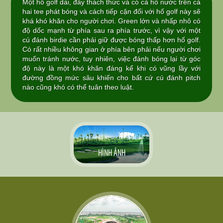
Một hố golf dài, đầy thách thức và có cả hồ nước trên cả
hai tee phát bóng và cách tiếp cận đối với hố golf này sẽ
khá khó khăn cho người chơi. Green lớn và nhấp nhô có
độ dốc mạnh từ phía sau ra phía trước, vì vậy với một
cú đánh birdie cần phải giữ được bóng thấp hơn hố golf.
Có rất nhiều không gian ở phía bên phải nếu người chơi
muốn tránh nước, tuy nhiên, việc đánh bóng lại từ góc
độ này là một khó khăn đáng kể khi có vũng lầy với
đường đồng mức sâu khiến cho bất cứ cú đánh pitch
nào cũng khó có thể tuân theo luật.
HÌNH ẢNH