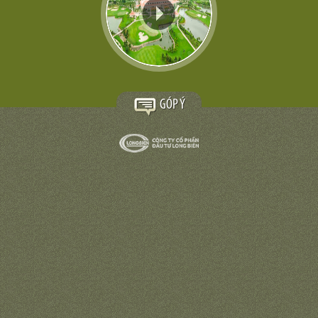
GÓP Ý