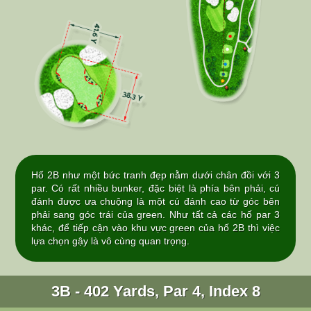
Hố 2B như một bức tranh đẹp nằm dưới chân đồi với 3
par. Có rất nhiều bunker, đặc biệt là phía bên phải, cú
đánh được ưa chuộng là một cú đánh cao từ góc bên
phải sang góc trái của green. Như tất cả các hố par 3
khác, để tiếp cận vào khu vực green của hố 2B thì việc
lựa chọn gậy là vô cùng quan trọng.
3B - 402 Yards, Par 4, Index 8