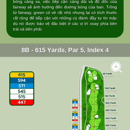
bóng càng xa, việc tiếp cận càng dài và độ dốc của
fairway sẽ ảnh hưởng đến đường bóng của bạn. Trông
từ fairway, green có vẻ rất nhỏ nhưng lại có kích thước
rất rộng để tiếp cận với những cú đánh đầy tự tin mặc
dù nó được bảo vệ đặc biệt ở các vị trí xoay phía bên
trái và bên phải.
8B - 615 Yards, Par 5, Index 4