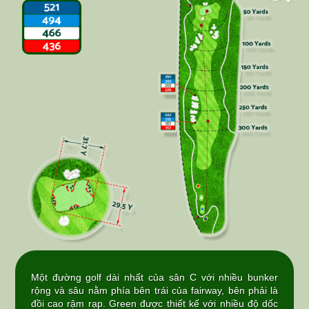
Một đường golf dài nhất của sân C với nhiều bunker
rộng và sâu nằm phía bên trái của fairway, bên phải là
đồi cao rậm rạp. Green được thiết kế với nhiều độ dốc