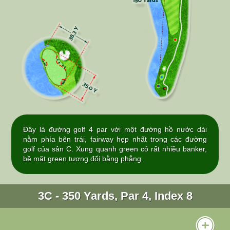
Đây là đường golf 4 par với một đường hồ nước dài
nằm phía bên trái, fairway hẹp nhất trong các đường
golf của sân C. Xung quanh green có rất nhiều banker,
bề mặt green tương đối bằng phẳng.
3C - 350 Yards, Par 4, Index 8