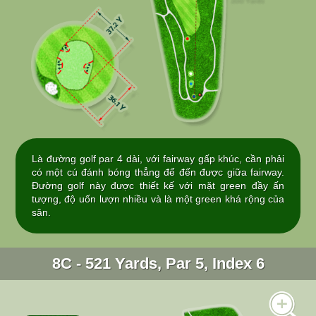
Là đường golf par 4 dài, với fairway gấp khúc, cần phải
có một cú đánh bóng thẳng để đến được giữa fairway.
Đường golf này được thiết kế với mặt green đầy ấn
tượng, độ uốn lượn nhiều và là một green khá rộng của
sân.
8C - 521 Yards, Par 5, Index 6