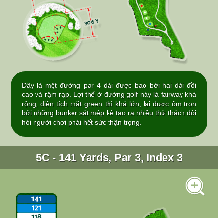
Đây là một đường par 4 dài được bao bởi hai dải đồi
cao và rậm rạp. Lợi thế ở đường golf này là fairway khá
rộng, diện tích mặt green thì khá lớn, lại được ôm trọn
bởi những bunker sát mép kè tạo ra nhiều thử thách đòi
hỏi người chơi phải hết sức thận trọng.
5C - 141 Yards, Par 3, Index 3