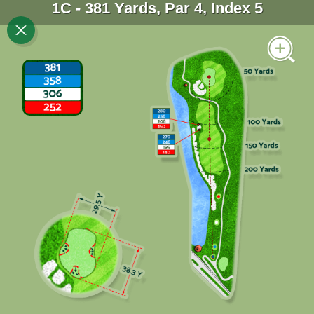
1C - 381 Yards, Par 4, Index 5