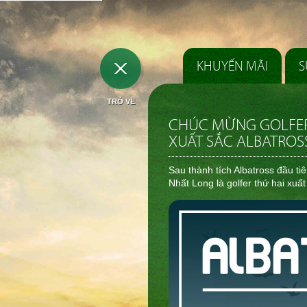
KHUYẾN MÃI
S
TRỞ VỀ
CHÚC MỪNG GOLFER
XUẤT SẮC ALBATROS
Sau thành tích Albatross đầu 
Nhất Long là golfer thứ hai xuất