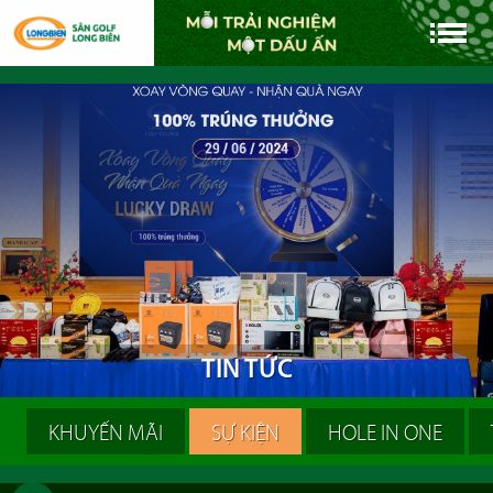
T
I
N
T
Ứ
C
KHUYẾN MÃI
SỰ KIỆN
HOLE IN ONE