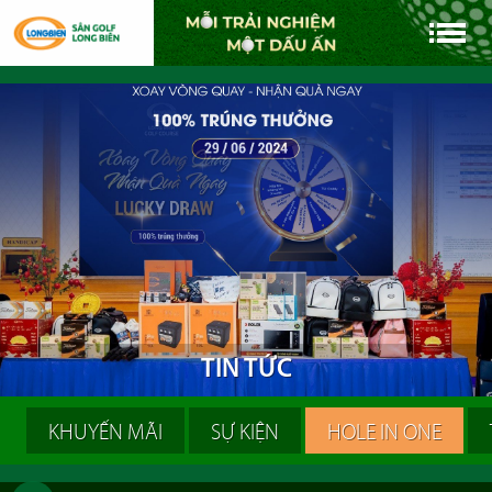
T
I
N
T
Ứ
C
KHUYẾN MÃI
SỰ KIỆN
HOLE IN ONE