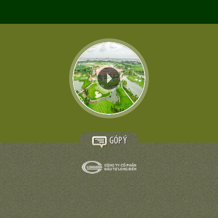
GÓP Ý