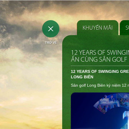
KHUYẾN MÃI
S
TRỞ VỀ
12 YEARS OF SWINGI
ẤN CÙNG SÂN GOLF 
12 YEARS OF SWINGING GRE
LONG BIÊN
Sân golf Long Biên kỷ niệm 12 n