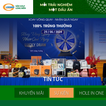
T
I
N
T
Ứ
C
KHUYẾN MÃI
SỰ KIỆN
HOLE IN ONE