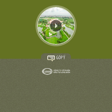
GÓP Ý