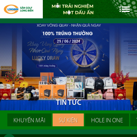
T
I
N
T
Ứ
C
KHUYẾN MÃI
SỰ KIỆN
HOLE IN ONE