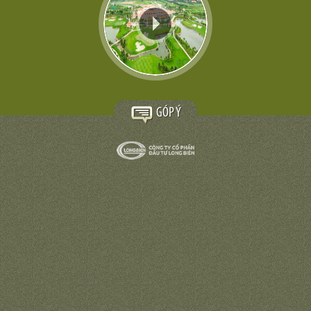
GÓP Ý