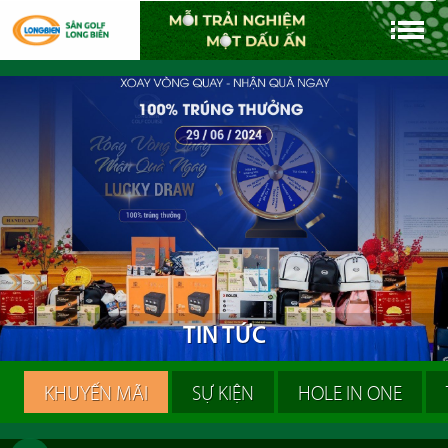
T
I
N
T
Ứ
C
KHUYẾN MÃI
SỰ KIỆN
HOLE IN ONE