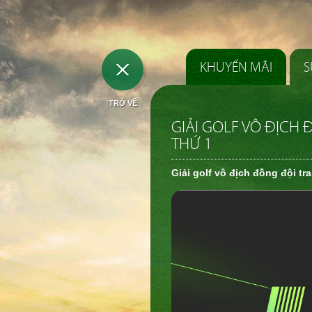
KHUYẾN MÃI
S
TRỞ VỀ
GIẢI GOLF VÔ ĐỊCH 
THỨ 1
Giải golf vô địch đồng đội tr