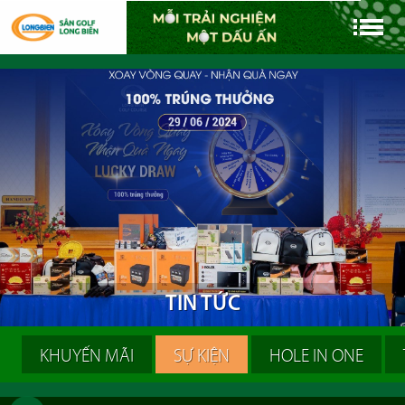
T
I
N
T
Ứ
C
KHUYẾN MÃI
SỰ KIỆN
HOLE IN ONE