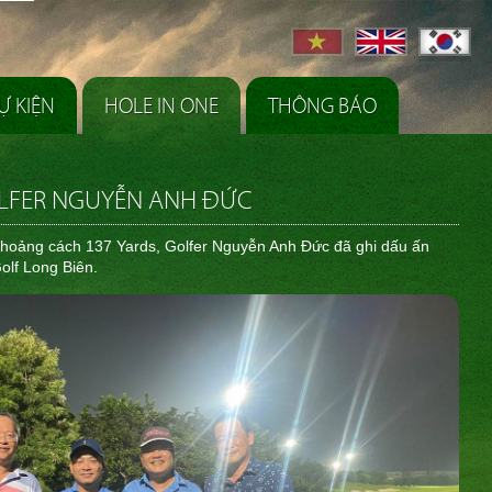
Ự KIỆN
HOLE IN ONE
THÔNG BÁO
OLFER NGUYỄN ANH ĐỨC
ừ khoảng cách 137 Yards, Golfer Nguyễn Anh Đức đã ghi dấu ấn
olf Long Biên.