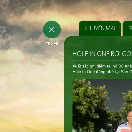
KHUYẾN MÃI
S
TRỞ VỀ
HOLE IN ONE BỞI G
️Xuất sắc ghi điểm tại hố 9C t
Hole In One đáng nhớ tại Sân G