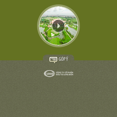
GÓP Ý