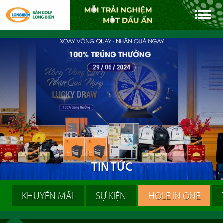
T
I
N
T
Ứ
C
KHUYẾN MÃI
SỰ KIỆN
HOLE IN ONE