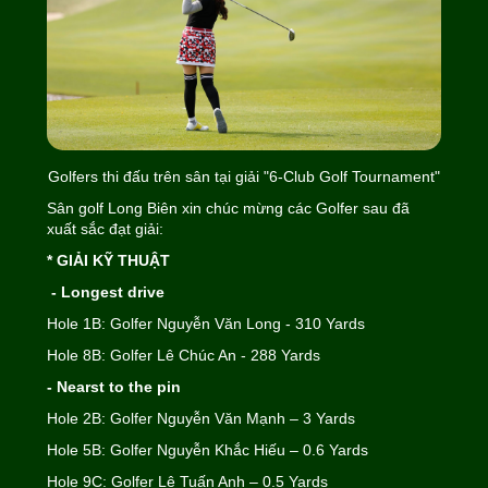
Golfers thi đấu trên sân tại giải "6-Club Golf Tournament"
Sân golf Long Biên xin chúc mừng các Golfer sau đã
xuất sắc đạt giải:
* GIẢI KỸ THUẬT
- Longest drive
Hole 1B: Golfer Nguyễn Văn Long - 310 Yards
Hole 8B: Golfer Lê Chúc An - 288 Yards
- Nearst to the pin
Hole 2B: Golfer Nguyễn Văn Mạnh – 3 Yards
Hole 5B: Golfer Nguyễn Khắc Hiếu – 0.6 Yards
Hole 9C: Golfer Lê Tuấn Anh – 0.5 Yards