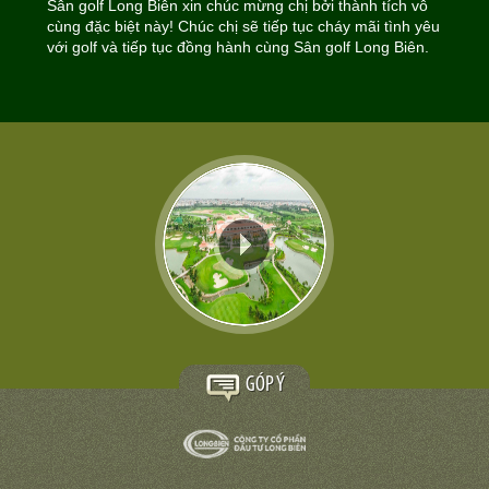
Sân golf Long Biên xin chúc mừng chị bởi thành tích vô
cùng đặc biệt này! Chúc chị sẽ tiếp tục cháy mãi tình yêu
với golf và tiếp tục đồng hành cùng Sân golf Long Biên.
GÓP Ý