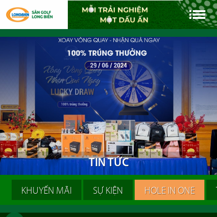
T
I
N
T
Ứ
C
KHUYẾN MÃI
SỰ KIỆN
HOLE IN ONE