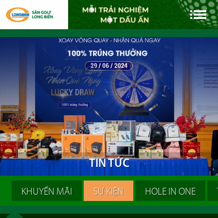
T
I
N
T
Ứ
C
KHUYẾN MÃI
SỰ KIỆN
HOLE IN ONE