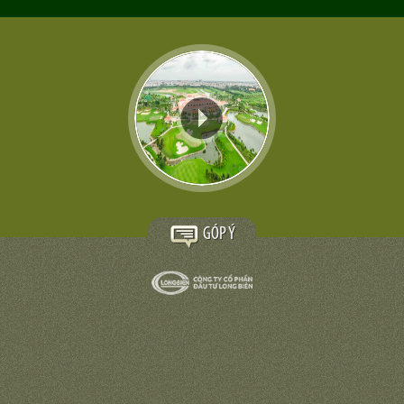
GÓP Ý