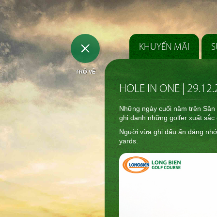
KHUYẾN MÃI
S
TRỞ VỀ
HOLE IN ONE | 29.12
Những ngày cuối năm trên Sân go
ghi danh những golfer xuất sắc 
Người vừa ghi dấu ấn đáng nhớ
yards.