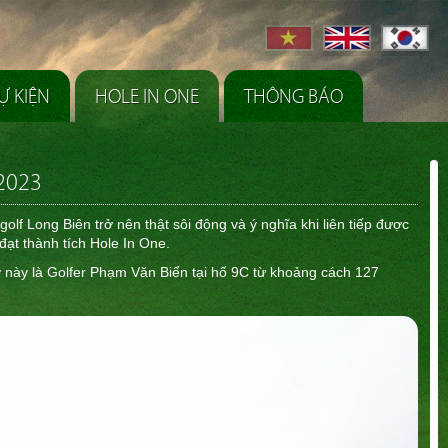
Ự KIỆN
HOLE IN ONE
THÔNG BÁO
.2023
lf Long Biên trở nên thật sôi động và ý nghĩa khi liên tiếp được
đạt thành tích Hole In One.
 này là Golfer Phạm Văn Biển tại hố 9C từ khoảng cách 127